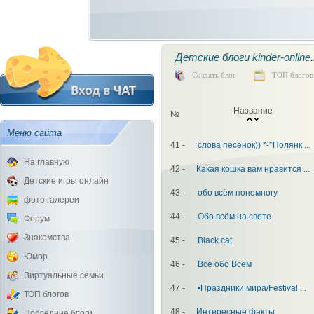
Детские блоги kinder-online.
Создать блог
ТОП блогов
Название
№
Меню сайта
41 -
слова песенок)) *-*Полянк ...
На главную
42 -
Какая кошка вам нравится ...
Детские игры онлайн
43 -
обо всём понемногу
фото галереи
44 -
Обо всём на свете
Форум
Знакомства
45 -
Black cat
Юмор
46 -
Всё обо Всём
Виртуальные семьи
47 -
•Праздники мира/Festival ...
ТОП блогов
48 -
Интересные факты
Последние блоги