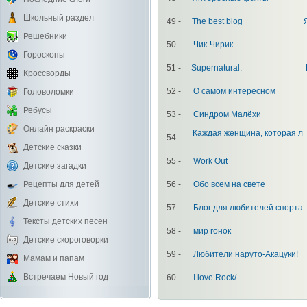
Школьный раздел
49 -
The best blog
Решебники
50 -
Чик-Чирик
Гороскопы
51 -
Supernatural.
Кроссворды
52 -
О самом интересном
Головоломки
Ребусы
53 -
Синдром Малёхи
Онлайн раскраски
Каждая женщина, которая л
54 -
...
Детские сказки
55 -
Work Out
Детские загадки
Рецепты для детей
56 -
Обо всем на свете
Детские стихи
57 -
Блог для любителей спорта .
Тексты детских песен
58 -
мир гонок
Детские скороговорки
59 -
Любители наруто-Акацуки!
Мамам и папам
Встречаем Новый год
60 -
I love Rock/