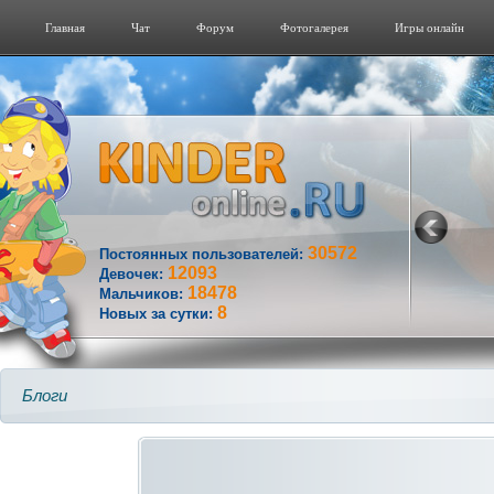
Главная
Чат
Форум
Фотогалерeя
Игры онлайн
30572
Постоянных пользователей:
12093
Девочек:
18478
Мальчиков:
8
Новых за сутки:
Блоги