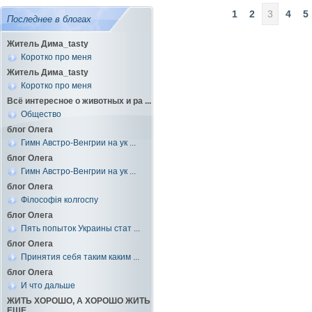
1
2
3
4
5
Последнее в блогах
Житель Дима_tasty
Коротко про меня
Житель Дима_tasty
Коротко про меня
Всё интересное о животных и ра ...
Общество
блог Олега
Гимн Австро-Венгрии на ук ...
блог Олега
Гимн Австро-Венгрии на ук ...
блог Олега
Філософія колгоспу
блог Олега
Пять попыток Украины стат ...
блог Олега
Принятия себя таким каким ...
блог Олега
И что дальше
ЖИТЬ ХОРОШО, А ХОРОШО ЖИТЬ
ЕЩЕ ...